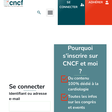
Aller
SE
ADHÉRER
au
CONNECTER
contenu
L’ACTU CARDIO
AGENDA ET CONGRÈS
SE FORMER
À PROPOS
Pourquoi
s'inscrire sur
CNCF et moi
?
Du contenu
100% dédié à la
Se connecter
cardiologie
Identifiant ou adresse
Toutes les infos
e-mail
sur les congrès
et events