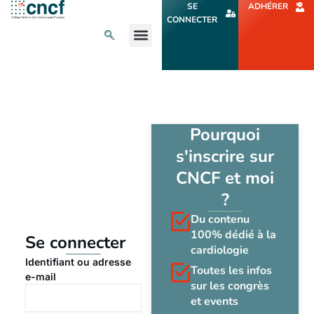
Aller
SE
ADHÉRER
au
CONNECTER
contenu
L’ACTU CARDIO
AGENDA ET CONGRÈS
SE FORMER
À PROPOS
Pourquoi
s'inscrire sur
CNCF et moi
?
Du contenu
100% dédié à la
Se connecter
cardiologie
Identifiant ou adresse
Toutes les infos
e-mail
sur les congrès
et events