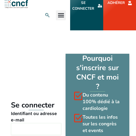
Aller
SE
ADHÉRER
au
CONNECTER
contenu
L’ACTU CARDIO
AGENDA ET CONGRÈS
SE FORMER
À PROPOS
Pourquoi
s'inscrire sur
CNCF et moi
?
Du contenu
100% dédié à la
Se connecter
cardiologie
Identifiant ou adresse
Toutes les infos
e-mail
sur les congrès
et events