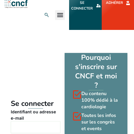
Aller
SE
ADHÉRER
au
CONNECTER
contenu
L’ACTU CARDIO
AGENDA ET CONGRÈS
SE FORMER
À PROPOS
Pourquoi
s'inscrire sur
CNCF et moi
?
Du contenu
100% dédié à la
Se connecter
cardiologie
Identifiant ou adresse
Toutes les infos
e-mail
sur les congrès
et events