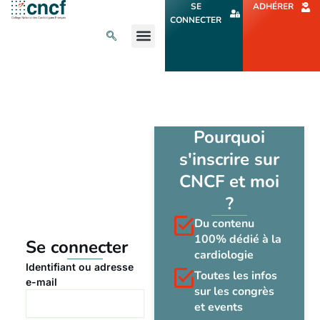
Aller
SE
ADHÉRER
au
CONNECTER
contenu
L’ACTU CARDIO
AGENDA ET CONGRÈS
SE FORMER
À PROPOS
Pourquoi
s'inscrire sur
CNCF et moi
?
Du contenu
100% dédié à la
Se connecter
cardiologie
Identifiant ou adresse
Toutes les infos
e-mail
sur les congrès
et events