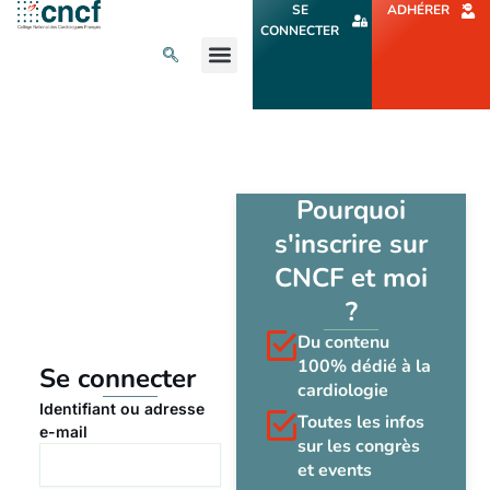
Aller
SE
ADHÉRER
au
CONNECTER
contenu
L’ACTU CARDIO
AGENDA ET CONGRÈS
SE FORMER
À PROPOS
Pourquoi
s'inscrire sur
CNCF et moi
?
Du contenu
100% dédié à la
Se connecter
cardiologie
Identifiant ou adresse
Toutes les infos
e-mail
sur les congrès
et events