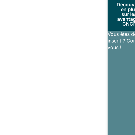
Découv
en pl
sur le
avanta
CNC
Vous êtes d
inscrit ? Co
vous !