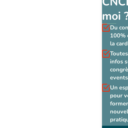
CNCF
moi 
Du co
100% 
la card
Toutes
infos s
congrè
events
Un es
pour v
former
nouvel
pratiq