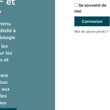
 et
Se souvenir de
?
moi
Connexion
ntenu
dédié à
Mot de passe perdu ?
iologie
 les
ur les
s et
pace
ous
 aux
les
ues