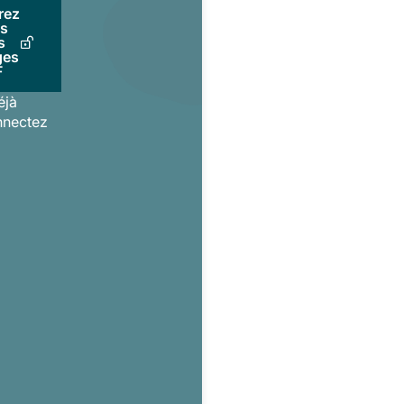
rez
us
s
ges
F
éjà
nnectez