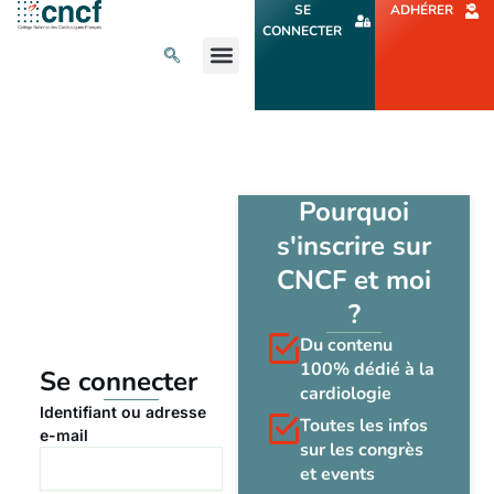
Aller
SE
ADHÉRER
au
CONNECTER
contenu
L’ACTU CARDIO
AGENDA ET CONGRÈS
SE FORMER
À PROPOS
Pourquoi
s'inscrire sur
CNCF et moi
?
Du contenu
100% dédié à la
Se connecter
cardiologie
Identifiant ou adresse
Toutes les infos
e-mail
sur les congrès
et events