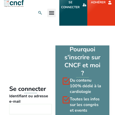
Aller
SE
ADHÉRER
au
CONNECTER
contenu
L’ACTU CARDIO
AGENDA ET CONGRÈS
SE FORMER
À PROPOS
Pourquoi
s'inscrire sur
CNCF et moi
?
Du contenu
100% dédié à la
Se connecter
cardiologie
Identifiant ou adresse
Toutes les infos
e-mail
sur les congrès
et events