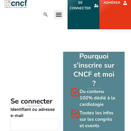
Aller
SE
ADHÉRER
au
CONNECTER
contenu
L’ACTU CARDIO
AGENDA ET CONGRÈS
SE FORMER
À PROPOS
Pourquoi
s'inscrire sur
CNCF et moi
?
Du contenu
100% dédié à la
Se connecter
cardiologie
Identifiant ou adresse
Toutes les infos
e-mail
sur les congrès
et events