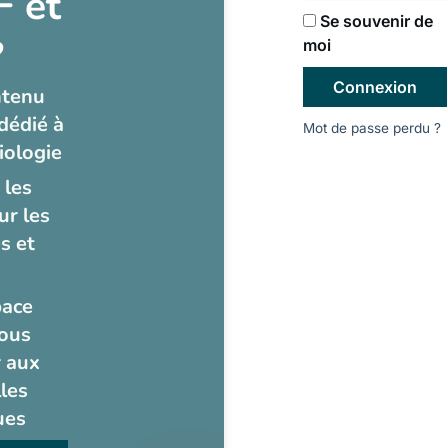
 et
Se souvenir de
?
moi
Connexion
ntenu
dédié à
Mot de passe perdu ?
iologie
 les
ur les
s et
pace
ous
 aux
les
ues