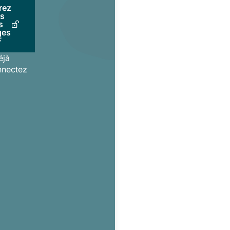
rez
us
s
ges
F
éjà
nnectez