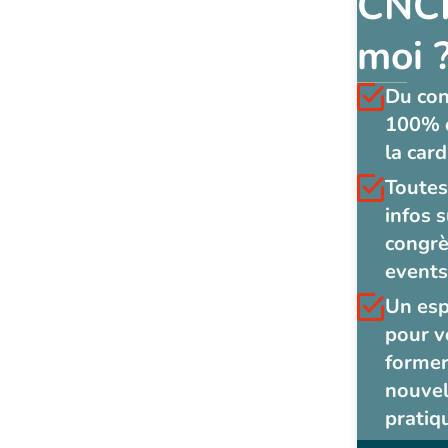
CNCF
moi 
Du co
100% 
la card
Toutes
infos s
congrè
events
Un es
pour v
former
nouvel
pratiq