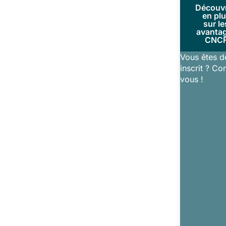
Découv
en pl
sur le
avanta
CNC
Vous êtes d
inscrit ? Co
vous !