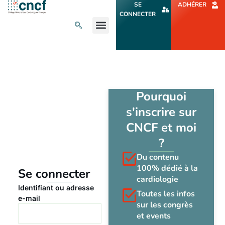
Aller
SE
ADHÉRER
au
CONNECTER
contenu
L’ACTU CARDIO
AGENDA ET CONGRÈS
SE FORMER
À PROPOS
Pourquoi
s'inscrire sur
CNCF et moi
?
Du contenu
100% dédié à la
Se connecter
cardiologie
Identifiant ou adresse
Toutes les infos
e-mail
sur les congrès
et events