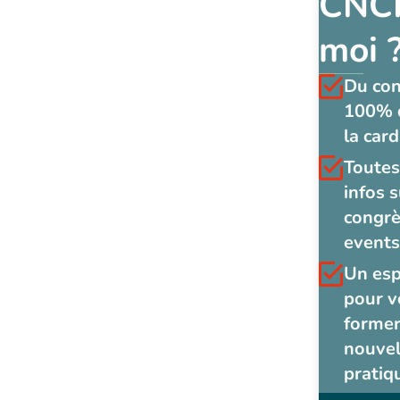
CNCF
moi 
Du co
100% 
la card
Toutes
infos s
congrè
events
Un es
pour v
former
nouvel
pratiq