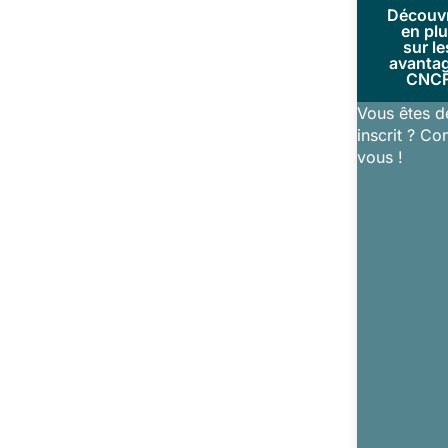
Découv
en pl
sur le
avanta
CNC
Vous êtes d
inscrit ? Co
vous !