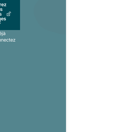
rez
us
s
ges
F
éjà
nnectez