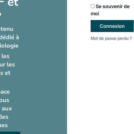
 et
Se souvenir de
?
moi
Connexion
ntenu
dédié à
Mot de passe perdu ?
iologie
 les
ur les
s et
pace
ous
 aux
les
ues