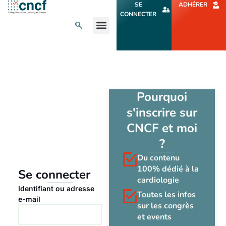
Aller
SE
ADHÉRER
au
CONNECTER
contenu
L’ACTU CARDIO
AGENDA ET CONGRÈS
SE FORMER
À PROPOS
Pourquoi
s'inscrire sur
CNCF et moi
?
Du contenu
100% dédié à la
Se connecter
cardiologie
Identifiant ou adresse
Toutes les infos
e-mail
sur les congrès
et events