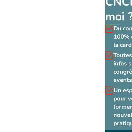
CNCF
moi 
Du co
100% 
la card
Toutes
infos s
congrè
events
Un es
pour v
former
nouvel
pratiq