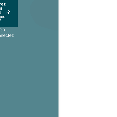
rez
us
s
ges
F
éjà
nnectez