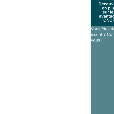
Découv
en pl
sur le
avanta
CNC
Vous êtes d
inscrit ? Co
vous !