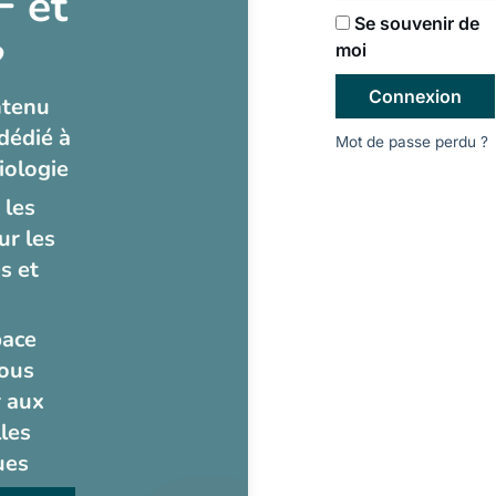
 et
Se souvenir de
?
moi
Connexion
ntenu
dédié à
Mot de passe perdu ?
iologie
 les
ur les
s et
pace
ous
 aux
les
ues