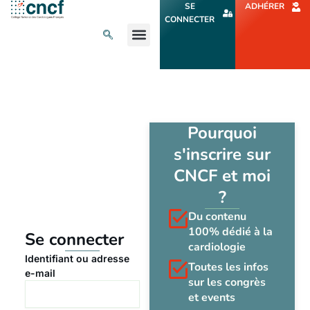
Aller
SE
ADHÉRER
au
CONNECTER
contenu
L’ACTU CARDIO
AGENDA ET CONGRÈS
SE FORMER
À PROPOS
Pourquoi
s'inscrire sur
CNCF et moi
?
Du contenu
100% dédié à la
Se connecter
cardiologie
Identifiant ou adresse
Toutes les infos
e-mail
sur les congrès
et events