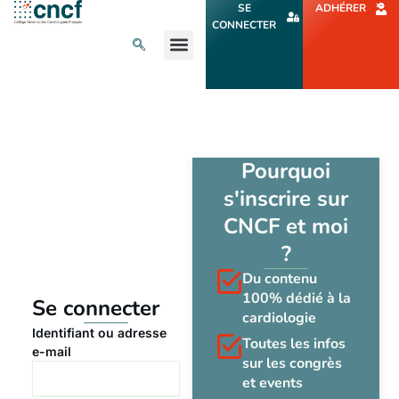
Aller
SE
ADHÉRER
au
CONNECTER
contenu
L’ACTU CARDIO
AGENDA ET CONGRÈS
SE FORMER
À PROPOS
Pourquoi
s'inscrire sur
CNCF et moi
?
Du contenu
100% dédié à la
Se connecter
cardiologie
Identifiant ou adresse
Toutes les infos
e-mail
sur les congrès
et events