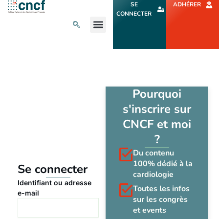
Aller
SE
ADHÉRER
au
CONNECTER
contenu
L’ACTU CARDIO
AGENDA ET CONGRÈS
SE FORMER
À PROPOS
Pourquoi
s'inscrire sur
CNCF et moi
?
Du contenu
100% dédié à la
Se connecter
cardiologie
Identifiant ou adresse
Toutes les infos
e-mail
sur les congrès
et events