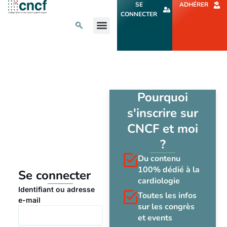
Aller
SE
ADHÉRER
au
CONNECTER
contenu
L’ACTU CARDIO
AGENDA ET CONGRÈS
SE FORMER
À PROPOS
Pourquoi
s'inscrire sur
CNCF et moi
?
Du contenu
100% dédié à la
Se connecter
cardiologie
Identifiant ou adresse
Toutes les infos
e-mail
sur les congrès
et events