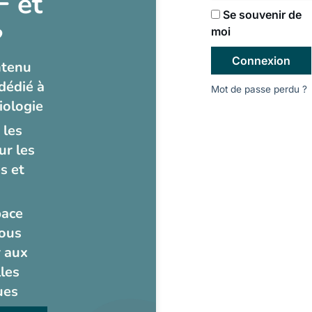
 et
Se souvenir de
?
moi
Connexion
ntenu
dédié à
Mot de passe perdu ?
iologie
 les
ur les
s et
pace
ous
 aux
les
ues