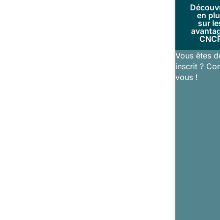
Découv
en pl
sur le
avanta
CNC
Vous êtes d
inscrit ? Co
vous !