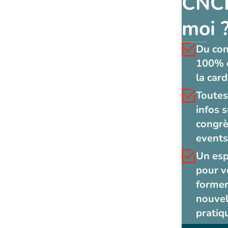
CNCF
moi 
Du co
100% 
la card
Toutes
infos s
congrè
events
Un es
pour v
former
nouvel
pratiq