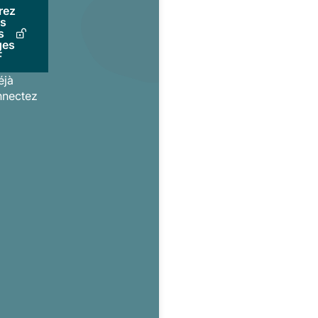
rez
us
s
ges
F
éjà
nnectez