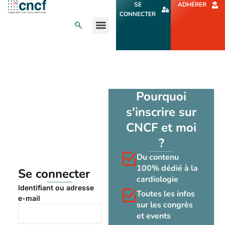
Aller
SE
ADHÉRER
au
CONNECTER
contenu
L’ACTU CARDIO
AGENDA ET CONGRÈS
SE FORMER
À PROPOS
Pourquoi
s'inscrire sur
CNCF et moi
?
Du contenu
100% dédié à la
Se connecter
cardiologie
Identifiant ou adresse
Toutes les infos
e-mail
sur les congrès
et events