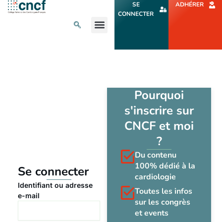
Aller
SE
ADHÉRER
au
CONNECTER
contenu
L’ACTU CARDIO
AGENDA ET CONGRÈS
SE FORMER
À PROPOS
Pourquoi
s'inscrire sur
CNCF et moi
?
Du contenu
100% dédié à la
Se connecter
cardiologie
Identifiant ou adresse
Toutes les infos
e-mail
sur les congrès
et events