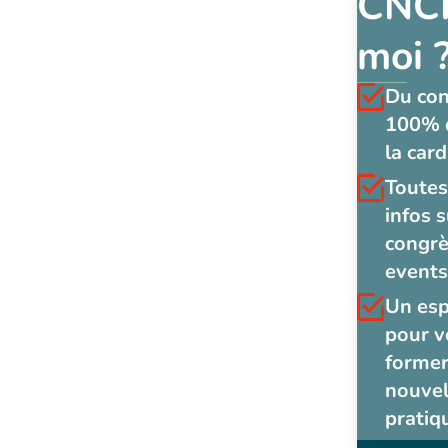
CNCF
moi 
Du co
100% 
la card
Toutes
infos s
congrè
events
Un es
pour v
former
nouvel
pratiq