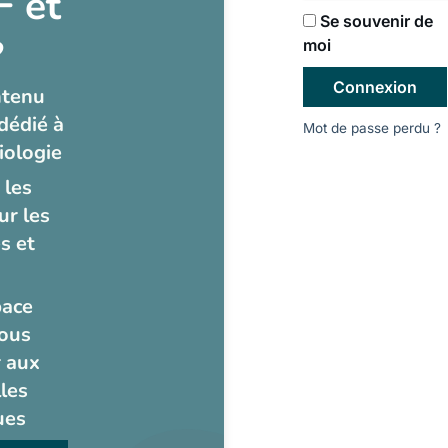
 et
Se souvenir de
?
moi
Connexion
ntenu
dédié à
Mot de passe perdu ?
iologie
 les
ur les
s et
pace
ous
 aux
les
ues