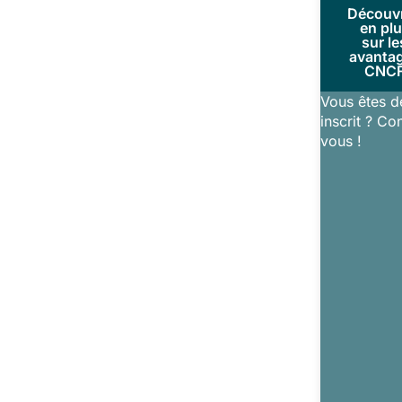
Découv
en pl
sur le
avanta
CNC
Vous êtes d
inscrit ? Co
vous !