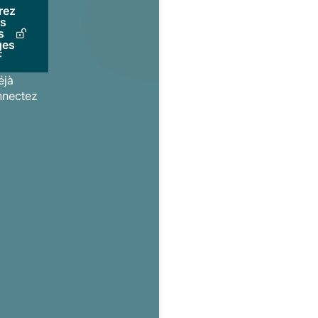
rez
us
s
ges
F
éjà
nnectez