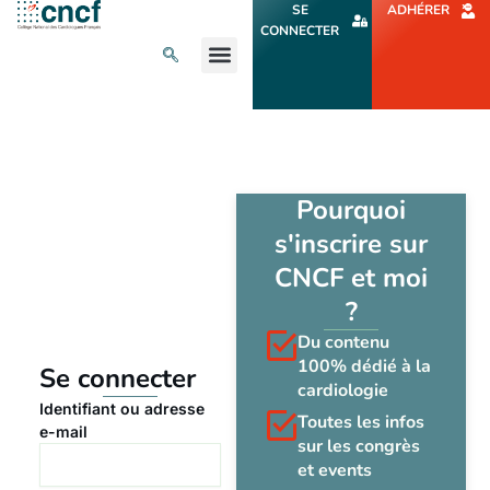
Aller
SE
ADHÉRER
au
CONNECTER
contenu
L’ACTU CARDIO
AGENDA ET CONGRÈS
SE FORMER
À PROPOS
Pourquoi
s'inscrire sur
CNCF et moi
?
Du contenu
100% dédié à la
Se connecter
cardiologie
Identifiant ou adresse
Toutes les infos
e-mail
sur les congrès
et events