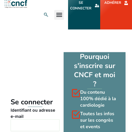
Aller
SE
ADHÉRER
au
CONNECTER
contenu
L’ACTU CARDIO
AGENDA ET CONGRÈS
SE FORMER
À PROPOS
Pourquoi
s'inscrire sur
CNCF et moi
?
Du contenu
100% dédié à la
Se connecter
cardiologie
Identifiant ou adresse
Toutes les infos
e-mail
sur les congrès
et events