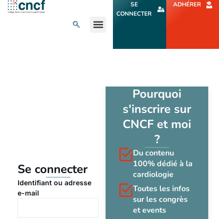
Aller
SE
ADHÉRER
au
CONNECTER
contenu
L’ACTU CARDIO
AGENDA ET CONGRÈS
SE FORMER
À PROPOS
Pourquoi
s'inscrire sur
CNCF et moi
?
Du contenu
100% dédié à la
Se connecter
cardiologie
Identifiant ou adresse
Toutes les infos
e-mail
sur les congrès
et events