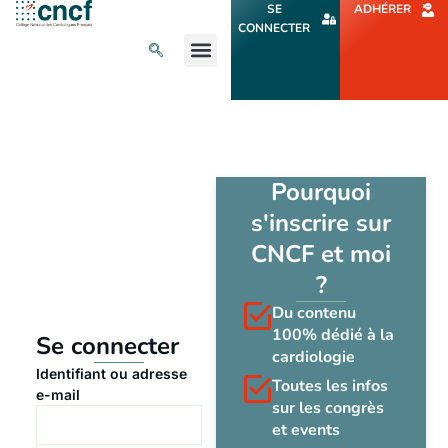
Aller
SE
ADHÉRER
au
CONNECTER
contenu
L’ACTU CARDIO
AGENDA ET CONGRÈS
SE FORMER
À PROPOS
Pourquoi
s'inscrire sur
CNCF et moi
?
Du contenu
100% dédié à la
Se connecter
cardiologie
Identifiant ou adresse
Toutes les infos
e-mail
sur les congrès
et events