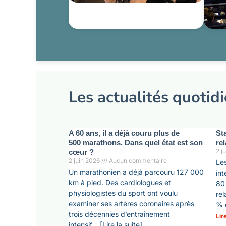
Les actualités quotid
A 60 ans, il a déjà couru plus de
St
500 marathons. Dans quel état est son
re
2 j
cœur ?
2 juin 2026
Aucun commentaire
Les
Un marathonien a déjà parcouru 127 000
int
km à pied. Des cardiologues et
80 
physiologistes du sport ont voulu
rel
examiner ses artères coronaires après
% 
trois décennies d’entraînement
Lir
intensif… [Lire la suite]