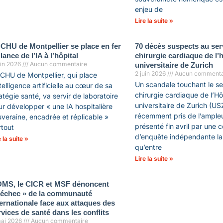
enjeu de
Lire la suite »
 CHU de Montpellier se place en fer
70 décès suspects au ser
lance de l’IA à l’hôpital
chirurgie cardiaque de l’h
uin 2026
Aucun commentaire
universitaire de Zurich
2 juin 2026
Aucun commenta
CHU de Montpellier, qui place
Un scandale touchant le se
ntelligence artificielle au cœur de sa
chirurgie cardiaque de l’Hô
atégie santé, va servir de laboratoire
universitaire de Zurich (US
r développer « une IA hospitalière
récemment pris de l’ampleu
veraine, encadrée et réplicable »
présenté fin avril par une
rtout
d’enquête indépendante la
e la suite »
qu’entre
Lire la suite »
OMS, le CICR et MSF dénoncent
l’échec » de la communauté
ternationale face aux attaques des
rvices de santé dans les conflits
ai 2026
Aucun commentaire