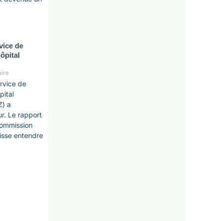
vice de
ôpital
ire
rvice de
pital
Z) a
r. Le rapport
 commission
isse entendre