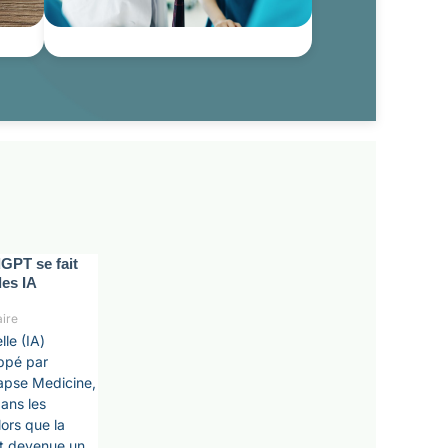
GPT se fait
des IA
ire
elle (IA)
ppé par
napse Medicine,
ans les
ors que la
st devenue un