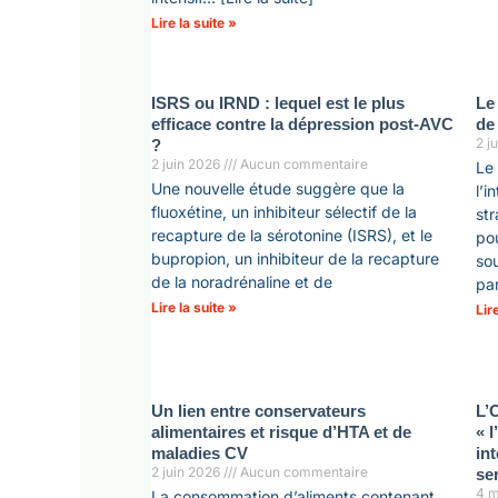
Lire la suite »
ISRS ou IRND : lequel est le plus
Le
efficace contre la dépression post-AVC
de 
2 j
?
2 juin 2026
Aucun commentaire
Le 
Une nouvelle étude suggère que la
l’i
fluoxétine, un inhibiteur sélectif de la
str
recapture de la sérotonine (ISRS), et le
pou
bupropion, un inhibiteur de la recapture
sou
de la noradrénaline et de
pa
Lire la suite »
Lir
Un lien entre conservateurs
L’
alimentaires et risque d’HTA et de
« 
maladies CV
in
2 juin 2026
Aucun commentaire
se
4 m
La consommation d’aliments contenant