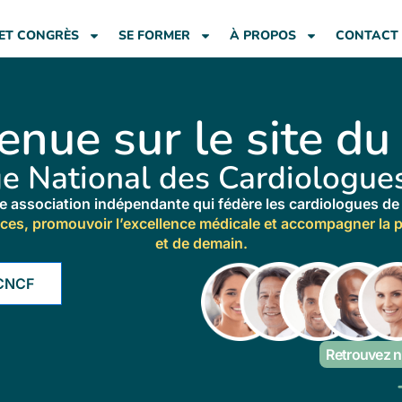
ET CONGRÈS
SE FORMER
À PROPOS
CONTACT
enue sur le site d
ge National des Cardiologues
 association indépendante qui fédère les cardiologues de 
nces, promouvoir l’excellence médicale et accompagner la p
et de demain.
 CNCF
Retrouvez n