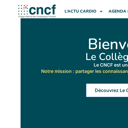
Aller
au
L’ACTU CARDIO
AGENDA 
contenu
Bienv
Le Collè
Le CNCF est une
Notre mission : partager les connaissa
Découvrez Le