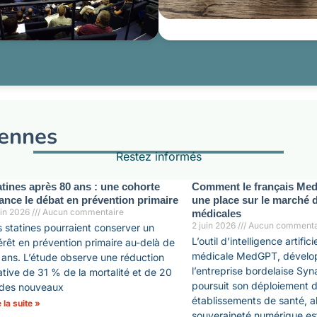
iennes
Restez informés
atines après 80 ans : une cohorte
Comment le français Med
lance le débat en prévention primaire
une place sur le marché 
uin 2026
Aucun commentaire
médicales
2 juin 2026
Aucun commenta
 statines pourraient conserver un
L’outil d’intelligence artifici
érêt en prévention primaire au-delà de
médicale MedGPT, dévelo
ans. L’étude observe une réduction
l’entreprise bordelaise Sy
ative de 31 % de la mortalité et de 20
poursuit son déploiement d
des nouveaux
établissements de santé, al
e la suite »
souveraineté numérique e