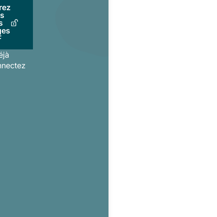
rez
us
s
ges
F
éjà
nnectez