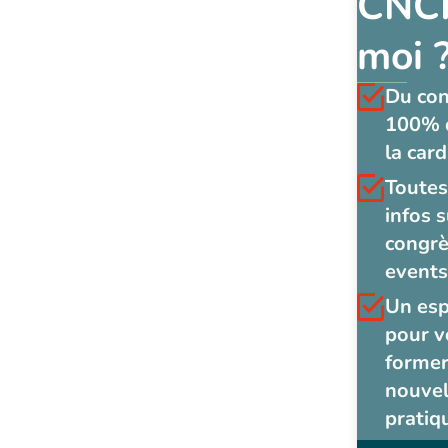
CNCF
moi 
Du co
100% 
la card
Toutes
infos s
congrè
events
Un es
pour v
former
nouvel
pratiq