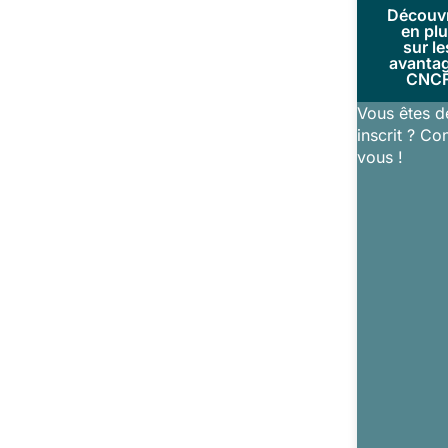
Découv
en pl
sur le
avanta
CNC
Vous êtes d
inscrit ? Co
vous !