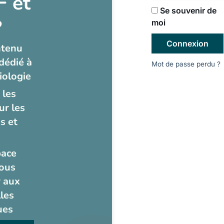
 et
Se souvenir de
?
moi
Connexion
ntenu
dédié à
Mot de passe perdu ?
iologie
 les
ur les
s et
pace
ous
 aux
les
ues