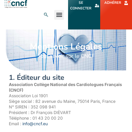
Aller
SE
ADHÉRER
au
CONNECTER
contenu
L’ACTU CARDIO
AGENDA ET CONGRÈS
SE FORMER
À PROPOS
Mentions Légales
Tout savoir sur le CNCF
1. Éditeur du site
Association Collège National des Cardiologues Français
(CNCF)
Association Loi 1901
Siège social : 82 avenue du Maine, 75014 Paris, France
N° SIREN : 352 098 941
Président : Dr François DIÈVART
Téléphone : 01 43 20 00 20
Email :
info@cncf.eu