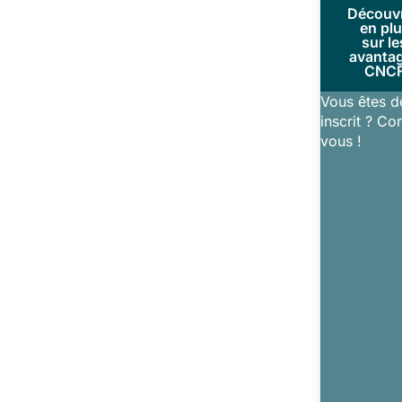
Découv
en pl
sur le
avanta
CNC
Vous êtes d
inscrit ? Co
vous !