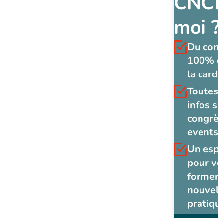
CNCF
moi 
Du co
100% 
la card
Toutes
infos s
congrè
events
Un es
pour v
former
nouvel
pratiq