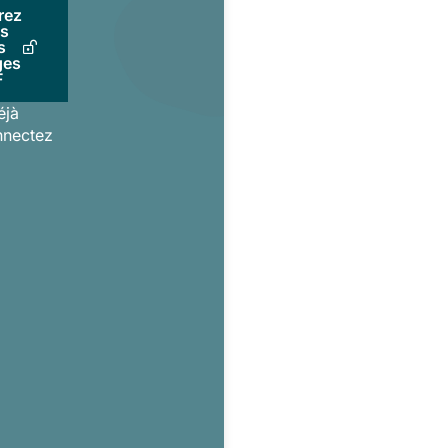
rez
us
s
ges
F
éjà
nnectez