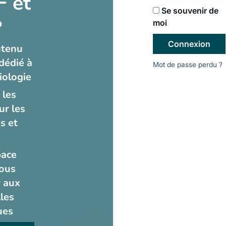
 et
Se souvenir de
?
moi
Connexion
ntenu
dédié à
Mot de passe perdu ?
iologie
 les
ur les
s et
pace
ous
 aux
les
ues