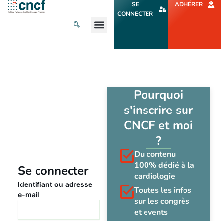
Aller
SE
ADHÉRER
au
CONNECTER
contenu
L’ACTU CARDIO
AGENDA ET CONGRÈS
SE FORMER
À PROPOS
Pourquoi
s'inscrire sur
CNCF et moi
?
Du contenu
100% dédié à la
Se connecter
cardiologie
Identifiant ou adresse
Toutes les infos
e-mail
sur les congrès
et events