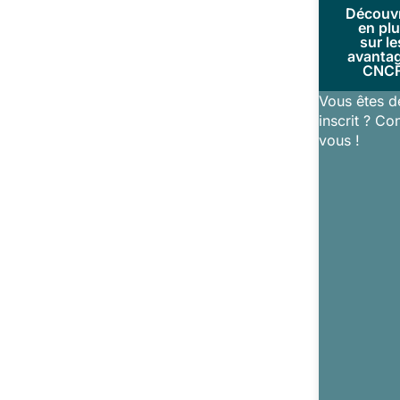
Découv
en pl
sur le
avanta
CNC
Vous êtes d
inscrit ? Co
vous !