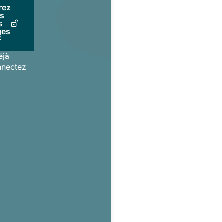
rez
us
s
ges
F
éjà
nnectez