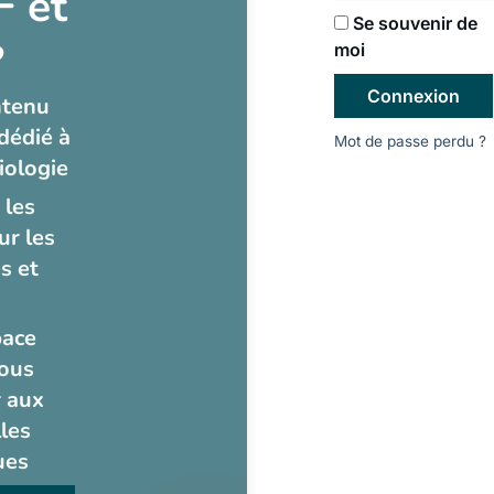
 et
Se souvenir de
?
moi
Connexion
ntenu
dédié à
Mot de passe perdu ?
iologie
 les
ur les
s et
pace
ous
 aux
les
ues