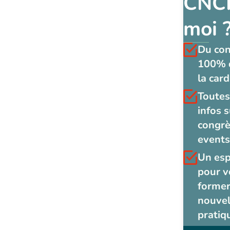
CNCF
moi 
Du co
100% 
la card
Toutes
infos s
congrè
events
Un es
pour v
former
nouvel
pratiq