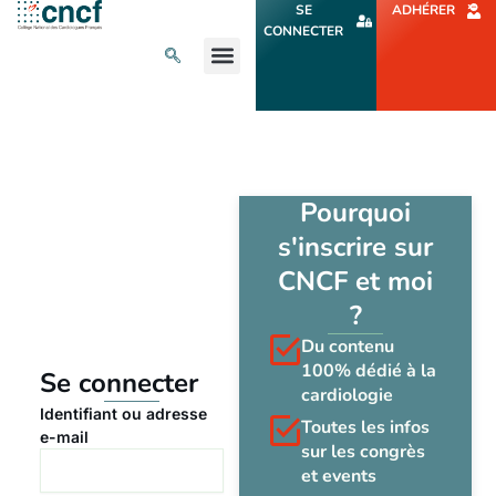
Aller
SE
ADHÉRER
au
CONNECTER
contenu
L’ACTU CARDIO
AGENDA ET CONGRÈS
SE FORMER
À PROPOS
Pourquoi
s'inscrire sur
CNCF et moi
?
Du contenu
100% dédié à la
Se connecter
cardiologie
Identifiant ou adresse
Toutes les infos
e-mail
sur les congrès
et events