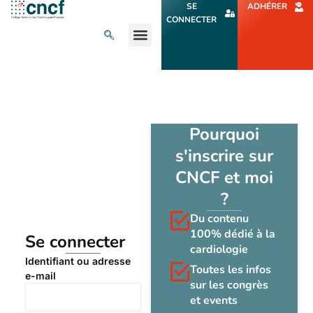
Aller
SE
ADHÉRER
au
CONNECTER
contenu
L’ACTU CARDIO
AGENDA ET CONGRÈS
SE FORMER
À PROPOS
Pourquoi
s'inscrire sur
CNCF et moi
?
Du contenu
100% dédié à la
Se connecter
cardiologie
Identifiant ou adresse
Toutes les infos
e-mail
sur les congrès
et events