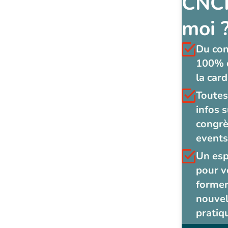
CNCF
moi 
Du co
100% 
la card
Toutes
infos s
congrè
events
Un es
pour v
former
nouvel
pratiq