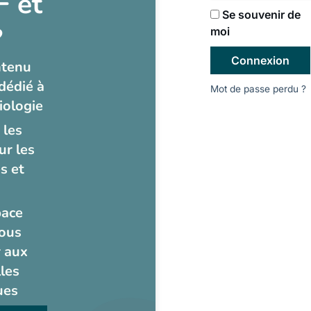
 et
Se souvenir de
?
moi
Connexion
ntenu
dédié à
Mot de passe perdu ?
iologie
 les
ur les
s et
pace
ous
 aux
les
ues