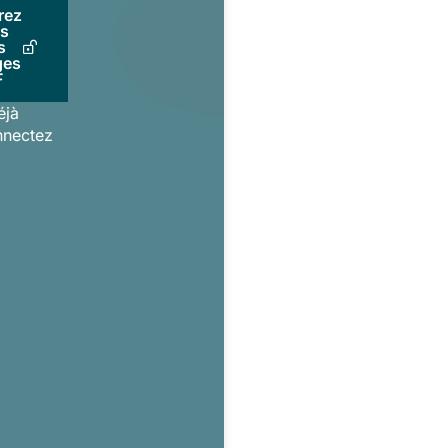
rez
us
s
ges
F
éjà
nnectez