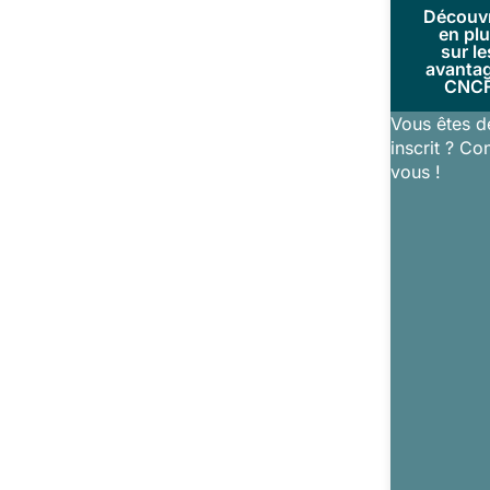
Découv
en pl
sur le
avanta
CNC
Vous êtes d
inscrit ? Co
vous !