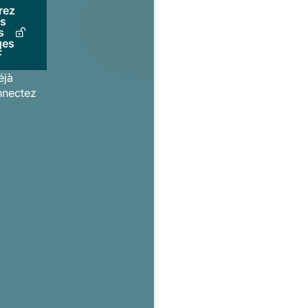
rez
us
s
ges
F
éjà
nnectez