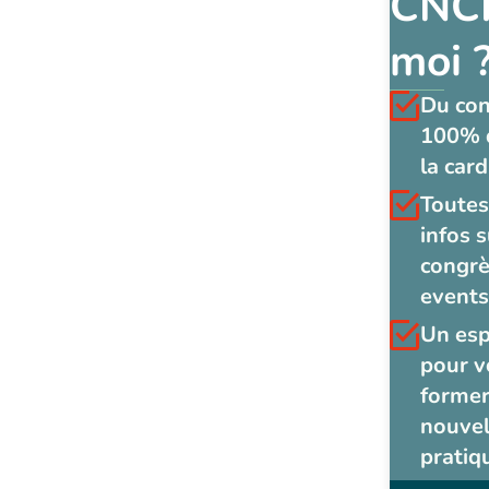
CNCF
moi 
Du co
100% 
la card
Toutes
infos s
congrè
events
Un es
pour v
former
nouvel
pratiq