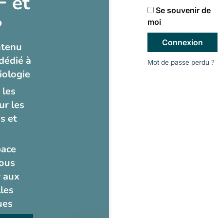
 et
Se souvenir de
?
moi
Connexion
ntenu
dédié à
Mot de passe perdu ?
iologie
 les
ur les
s et
pace
ous
 aux
les
ues