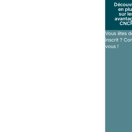
Découv
en pl
sur le
avanta
CNC
Vous êtes d
inscrit ? Co
vous !