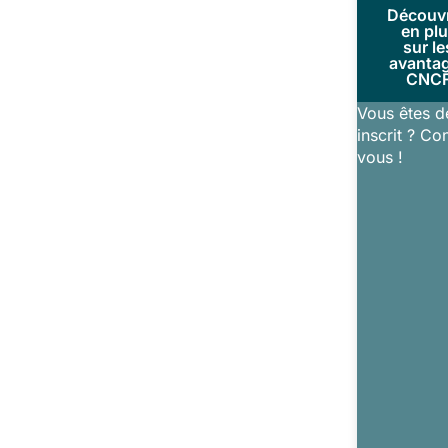
Découv
en pl
sur le
avanta
CNC
Vous êtes d
inscrit ? Co
vous !