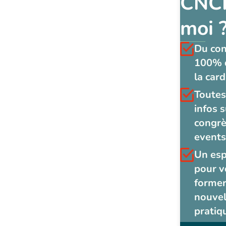
CNCF
moi 
Du co
100% 
la card
Toutes
infos s
congrè
events
Un es
pour v
former
nouvel
pratiq