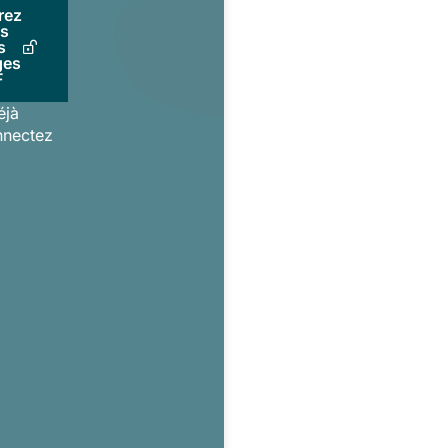
rez
us
s
ges
F
éjà
nnectez