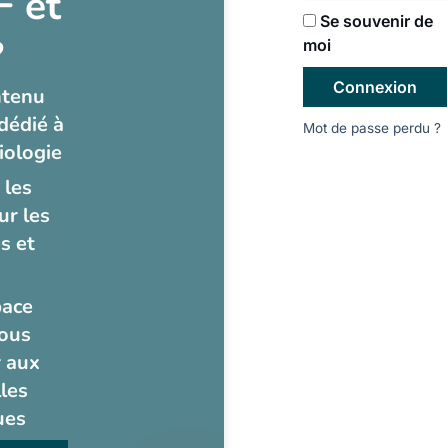
 et
Se souvenir de
?
moi
Connexion
ntenu
dédié à
Mot de passe perdu ?
iologie
 les
ur les
s et
pace
ous
 aux
les
ues