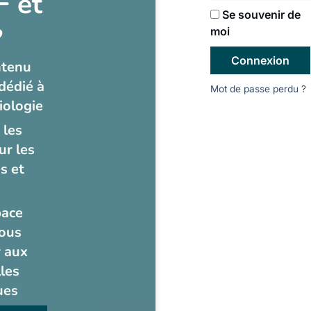
 et
Se souvenir de
?
moi
Connexion
ntenu
dédié à
Mot de passe perdu ?
iologie
 les
ur les
s et
pace
ous
 aux
les
ues