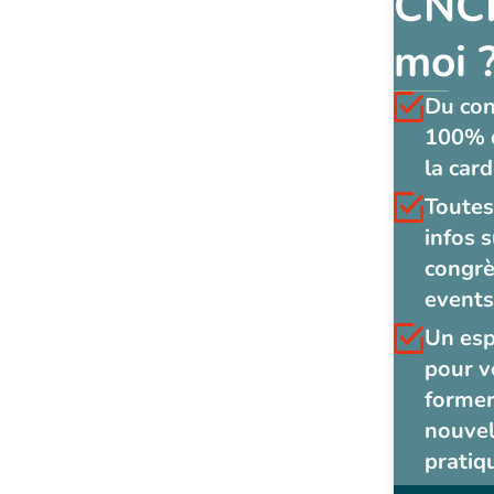
CNCF
moi 
Du co
100% 
la card
Toutes
infos s
congrè
events
Un es
pour v
former
nouvel
pratiq