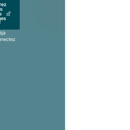
rez
us
s
ges
F
éjà
nnectez