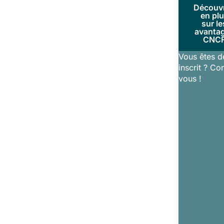
Découv
en pl
sur le
avanta
CNC
Vous êtes d
inscrit ? Co
vous !