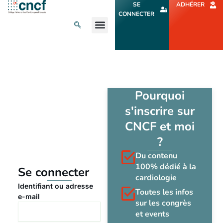
Aller
SE
ADHÉRER
au
CONNECTER
contenu
L’ACTU CARDIO
AGENDA ET CONGRÈS
SE FORMER
À PROPOS
Pourquoi
s'inscrire sur
CNCF et moi
?
Du contenu
100% dédié à la
Se connecter
cardiologie
Identifiant ou adresse
Toutes les infos
e-mail
sur les congrès
et events