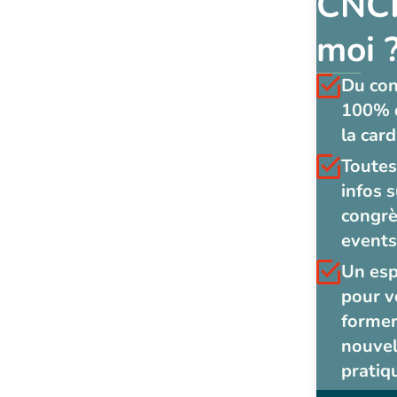
CNCF
moi 
Du co
100% 
la card
Toutes
infos s
congrè
events
Un es
pour v
former
nouvel
pratiq