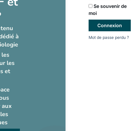
 et
Se souvenir de
?
moi
Connexion
ntenu
dédié à
Mot de passe perdu ?
iologie
 les
ur les
s et
pace
ous
 aux
les
ues