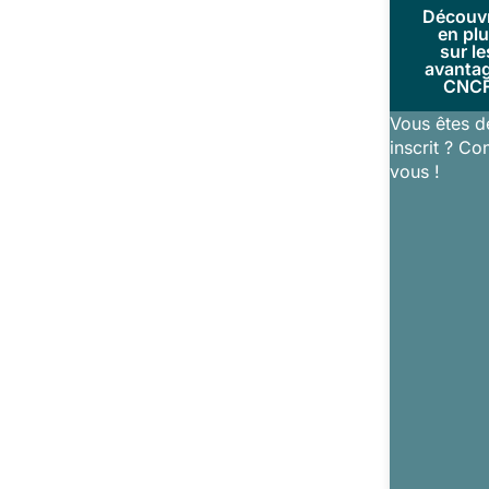
Découv
en pl
sur le
avanta
CNC
Vous êtes d
inscrit ? Co
vous !