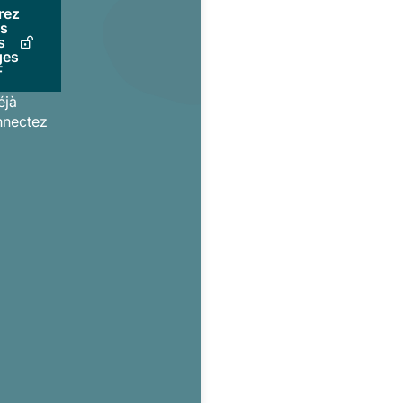
rez
us
s
ges
F
éjà
nnectez