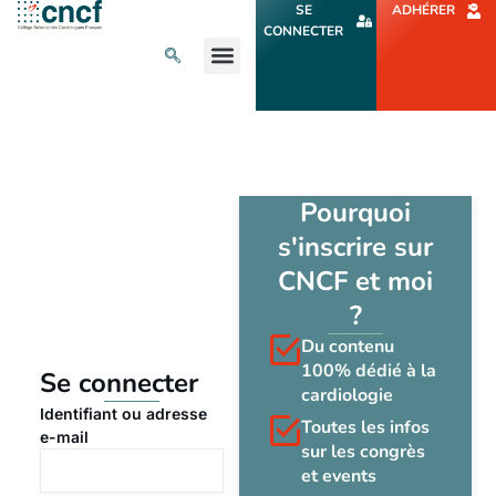
Aller
SE
ADHÉRER
au
CONNECTER
contenu
L’ACTU CARDIO
AGENDA ET CONGRÈS
SE FORMER
À PROPOS
Pourquoi
s'inscrire sur
CNCF et moi
?
Du contenu
100% dédié à la
Se connecter
cardiologie
Identifiant ou adresse
Toutes les infos
e-mail
sur les congrès
et events