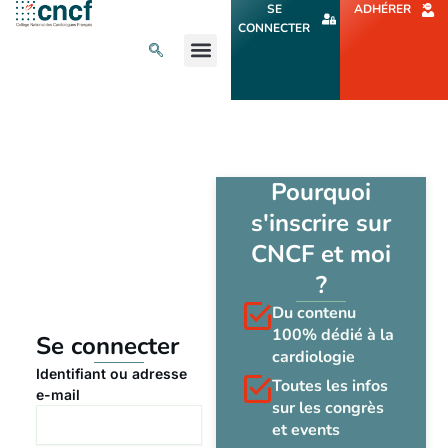
Aller
SE
ADHÉRER
au
CONNECTER
contenu
L’ACTU CARDIO
AGENDA ET CONGRÈS
SE FORMER
À PROPOS
Pourquoi
s'inscrire sur
CNCF et moi
?
Du contenu
100% dédié à la
Se connecter
cardiologie
Identifiant ou adresse
Toutes les infos
e-mail
sur les congrès
et events