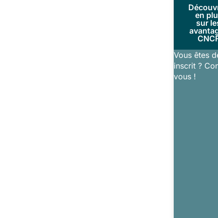
Découv
en pl
sur le
avanta
CNC
Vous êtes d
inscrit ? Co
vous !