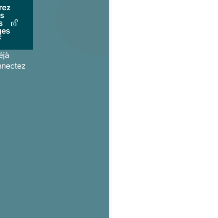
rez
us
s
ges
F
éjà
nnectez