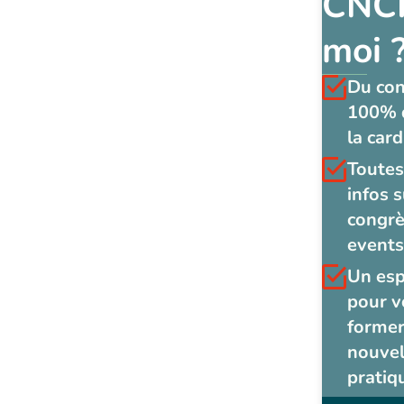
CNCF
moi 
Du co
100% 
la card
Toutes
infos s
congrè
events
Un es
pour v
former
nouvel
pratiq