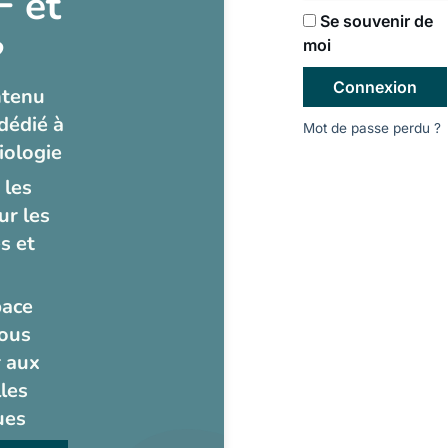
 et
Se souvenir de
?
moi
Connexion
ntenu
dédié à
Mot de passe perdu ?
iologie
 les
ur les
s et
pace
ous
 aux
les
ues