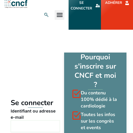
Aller
SE
ADHÉRER
au
CONNECTER
contenu
L’ACTU CARDIO
AGENDA ET CONGRÈS
SE FORMER
À PROPOS
Pourquoi
s'inscrire sur
CNCF et moi
?
Du contenu
100% dédié à la
Se connecter
cardiologie
Identifiant ou adresse
Toutes les infos
e-mail
sur les congrès
et events